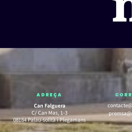
ADREÇA
CORR
contacte@
Can Falguera
C/ Can Mas, 1-3
premsa@m
08184 Palau-solità i Plegamans