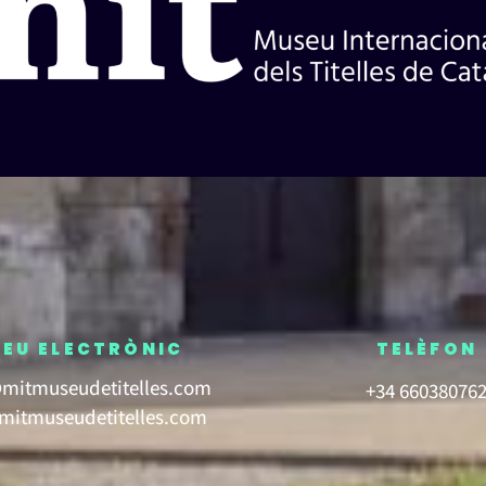
EU ELECTRÒNIC
TELÈFON
mitmuseudetitelles.com
+34 66038076
itmuseudetitelles.com