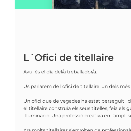
L´Ofici de titellaire
Avui és el dia del/a treballador/a.
Us parlarem de l’ofici de titellaire, un dels més 
Un ofici que de vegades ha estat perseguit i
el titellaire construïa els seus titelles, feia els g
il·luminació. Una professió creativa en l’ampli s
Ara molts titellaires s’envolten de professiona