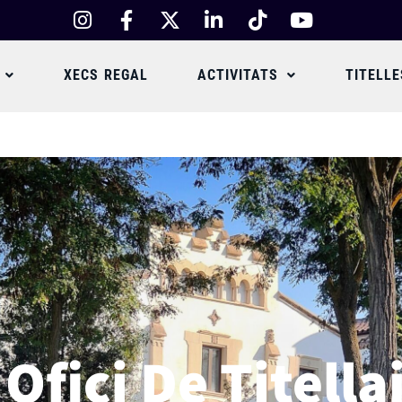
XECS REGAL
ACTIVITATS
TITELLE
ofici De Titella