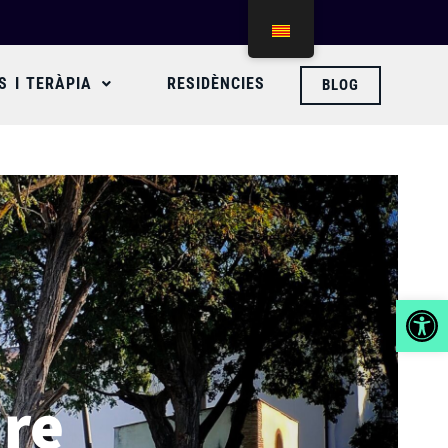
S I TERÀPIA
RESIDÈNCIES
BLOG
Obre la b
ire