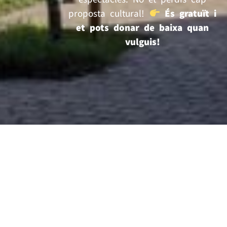
proposta cultural!
És gratuït i
et pots donar de baixa quan
vulguis!