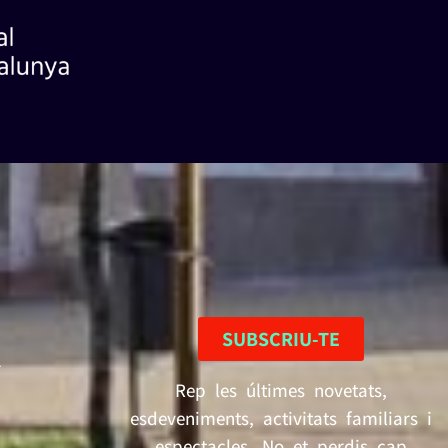
SUBSCRIU-TE
2
Rep les últimes novetats,
esdeveniments, activitats familiars i
espectacles. No et perdis cap