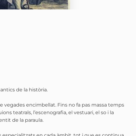
antics de la història.
 de vegades encimbellat. Fins no fa pas massa temps
uions teatrals, l’escenografia, el vestuari, el so i la
entit de la paraula.
ls especialitzats en cada àmbit, tot i que es continua