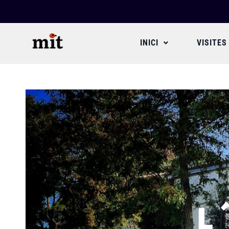
INICI
VISITES
L´