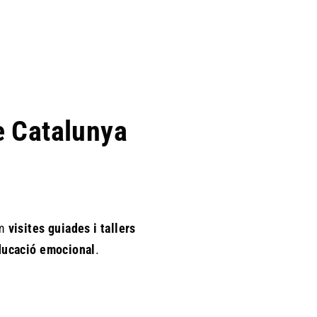
de Catalunya
im
visites guiades i tallers
’educació emocional
.