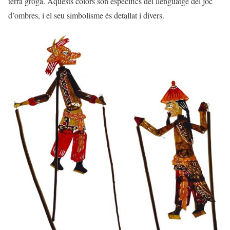
terra groga. Aquests colors són específics del llenguatge del joc
d’ombres, i el seu simbolisme és detallat i divers.