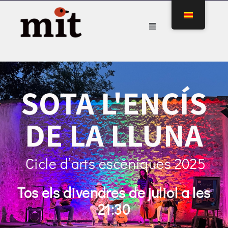
SOTA L'ENCÍS
DE LA LLUNA
Cicle d’arts escèniques 2025
Tos els divendres de juliol a les
21:30