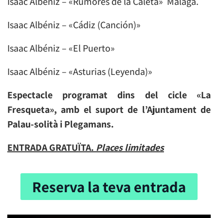
Isaac Albéniz – «Rumores de la Caleta» Màlaga.
Isaac Albéniz – «Cádiz (Canción)»
Isaac Albéniz – «El Puerto»
Isaac Albéniz – «Asturias (Leyenda)»
Espectacle programat dins del cicle «La
Fresqueta», amb el suport de l’Ajuntament de
Palau-solità i Plegamans.
ENTRADA GRATUÏTA.
Places limitades
Reserva la teva entrada