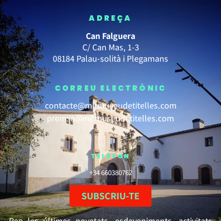
ADREÇA
Can Falguera
C/ Can Mas, 1-3
08184 Palau-solità i Plegamans
CORREU ELECTRÒNIC
contacte@mitmuseudetitelles.com
premsa@mitmuseudetitelles.com
TELÈFON
+34 660380762
SUBSCRIU-TE
Rep les últimes novetats, esdeveniments, activitats