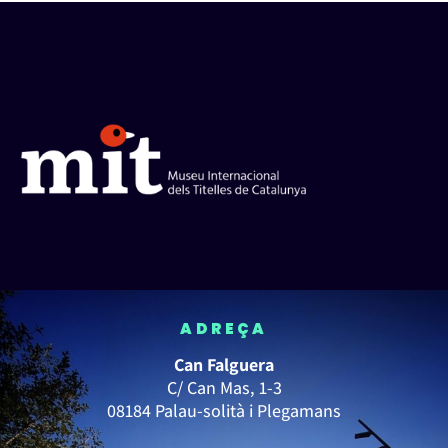
ADREÇA
Can Falguera
C/ Can Mas, 1-3
08184 Palau-solità i Plegamans