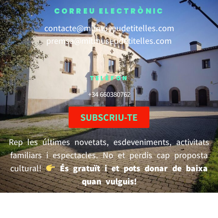
CORREU ELECTRÒNIC
contacte@mitmuseudetitelles.com
premsa@mitmuseudetitelles.com
TELÈFON
+34 660380762
SUBSCRIU-TE
Rep les últimes novetats, esdeveniments, activitats
familiars i espectacles. No et perdis cap proposta
cultural!
És gratuït i et pots donar de baixa
quan vulguis!