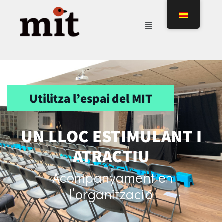
Utilitza l’espai del MIT
UN LLOC ESTIMULANT I
ATRACTIU
Acompanyament en
l’organització