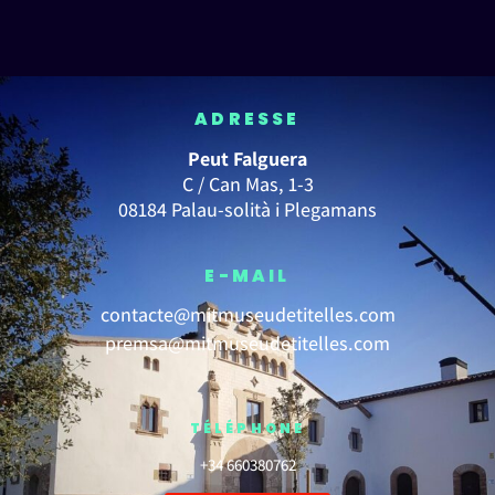
ADRESSE
Peut Falguera
C / Can Mas, 1-3
08184 Palau-solità i Plegamans
E-MAIL
contacte@mitmuseudetitelles.com
premsa@mitmuseudetitelles.com
TÉLÉPHONE
+34 660380762