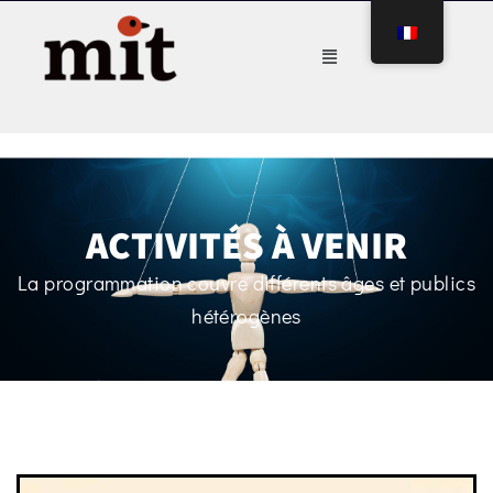
ACTIVITÉS À VENIR
La programmation couvre différents âges et publics
hétérogènes