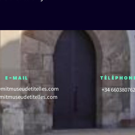
E-MAIL
TÉLÉPHON
mitmuseudetitelles.com
+34 66038076
itmuseudetitelles.com