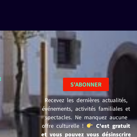
E
S'ABONNER
2
Recevez les dernières actualités,
événements, activités familiales et
spectacles. Ne manquez aucune
offre culturelle !
C'est gratuit
et vous pouvez vous désinscrire