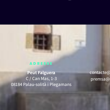
ADRESSE
contacte@
Peut Falguera
C / Can Mas, 1-3
premsa@m
08184 Palau-solità i Plegamans