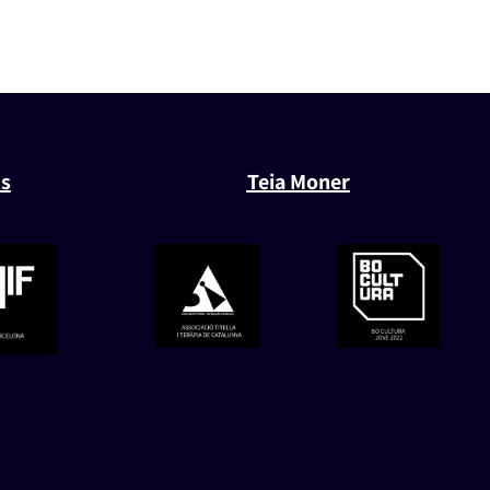
s
Teia Moner