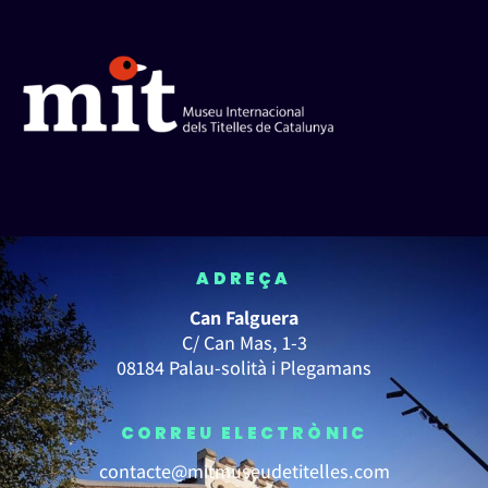
ADREÇA
Can Falguera
C/ Can Mas, 1-3
08184 Palau-solità i Plegamans
CORREU ELECTRÒNIC
contacte@mitmuseudetitelles.com