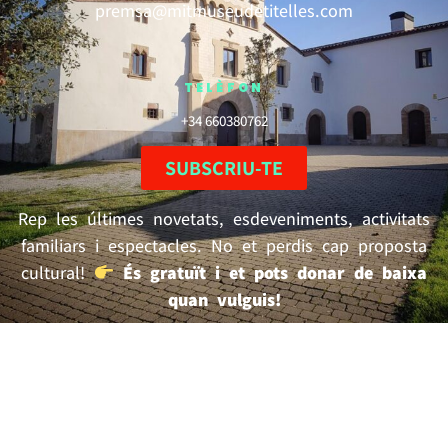
premsa@mitmuseudetitelles.com
TELÈFON
+34 660380762
SUBSCRIU-TE
Rep les últimes novetats, esdeveniments, activitats
familiars i espectacles. No et perdis cap proposta
cultural!
És gratuït i et pots donar de baixa
quan vulguis!