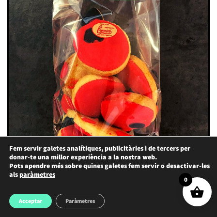
Fem servir galetes analítiques, publicitàries i de tercers per
donar-te una millor experiència a la nostra web.
Presentació del “Dolç Titella
Pots apendre més sobre quines galetes fem servir o desactivar-les
als
paràmetres
del MIT”
0
Acceptar
Paràmetres
21 de març 2023