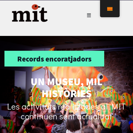
Records encoratjadors
UN MUSEU, MIL
HISTÒRIES
Les activitats realitzades al MIT
continuen sent actualitat