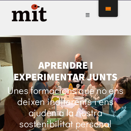
APRENDRE I
EXPERIMENTAR JUNTS
Unes formacions que no ens
deixen indiferents i ens
ajuden a la nostra
sostenibilitat personal