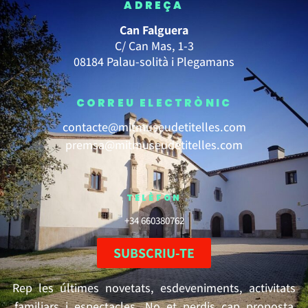
ADREÇA
Can Falguera
C/ Can Mas, 1-3
08184 Palau-solità i Plegamans
CORREU ELECTRÒNIC
contacte@mitmuseudetitelles.com
premsa@mitmuseudetitelles.com
TELÈFON
+34 660380762
SUBSCRIU-TE
Rep les últimes novetats, esdeveniments, activitats
familiars i espectacles. No et perdis cap proposta